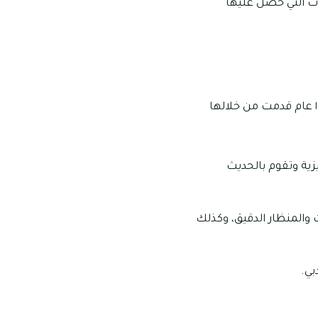
ات التي حصل عليها
تتميز الدكتورة بأن لديها خبرة كبيرة ساعدت في انتشارها وتميزها، حيث أنها تمتلك خبرة حوالى ١٦ عام قدمت من خلالها
يزية وتقوم بالحديث
 والمنظار الدقيق، وكذلك
بي.