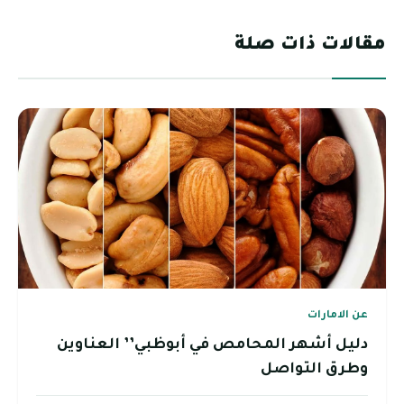
مقالات ذات صلة
عن الامارات
دليل أشهر المحامص في أبوظبي’’ العناوين
وطرق التواصل