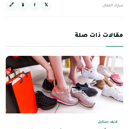
🔗
📱
f
𝕏
شارك المقال:
مقالات ذات صلة
لايف ستايل