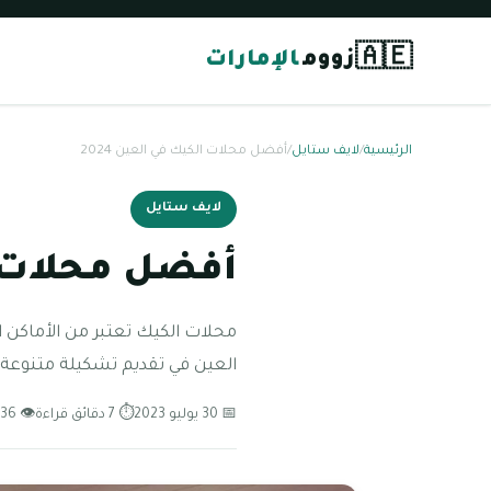
🇦🇪
زووم
الإمارات
الرئيسية
/
لايف ستايل
/
أفضل محلات الكيك في العين 2024
لايف ستايل
أفضل محلات ال
محلات الكيك تعتبر من الأماكن ا
العين في تقديم تشكيلة متنوعة م
📅 30 يوليو 2023
⏱ 7 دقائق قراءة
👁 136 مشاهدة