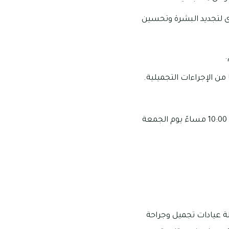
رى لتجديد البشرة وتحسين
.
من الإجراءات التجميلية.
تبدأ أوقات العمل من 09:00 صباحاً وحتى 12:00 من السبت إلى الخميس ومن 02:00 ظهراً – 10:00 مساءً يوم الجمعة
كون عيادة “كوزمسيرج” (CosmeSurge) فهي سلسلة عيادات تجميل وجراحة