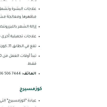
علاجات البشرة وتشمل ت
مظهرها ومعالجة مشاك
إزالة الشعر بالليزروتت
علاجات تجميلية أخرى مث
تقع في الطابق 11، كورنيش بلازا 1، المجاز 1
فقط.
الهاتف:
7444 506 06
كوزمسيرج