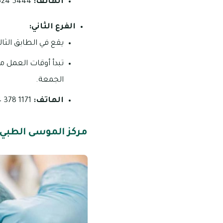
الهاتف:
5444 524 06 – 5333 524 06- 26763 800
الفرع الثاني:
يقع في الطابق الثالث، المبنى 3، مر
الجمعة.
الهاتف:
1171 378 054 – 4200 504 06
مركز الموسى الطبي