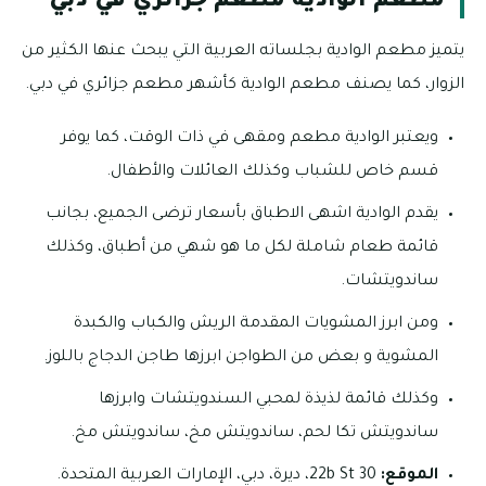
مطعم الوادية مطعم جزائري في دبي
يتميز مطعم الوادية بجلساته العربية التي يبحث عنها الكثير من
الزوار، كما يصنف مطعم الوادية كأشهر مطعم جزائري في دبي.
ويعتبر الوادية مطعم ومقهى في ذات الوقت، كما يوفر
قسم خاص للشباب وكذلك العائلات والأطفال.
يقدم الوادية اشهى الاطباق بأسعار ترضى الجميع، بجانب
قائمة طعام شاملة لكل ما هو شهي من أطباق، وكذلك
ساندويتشات.
ومن ابرز المشويات المقدمة الريش والكباب والكبدة
المشوية و بعض من الطواجن ابرزها طاجن الدجاج باللوز.
وكذلك قائمة لذيذة لمحبي السندويتشات وابرزها
ساندويتش تكا لحم، ساندويتش مخ، ساندويتش مخ.
الموقع:
30 22b St، ديرة، دبي، الإمارات العربية المتحدة.