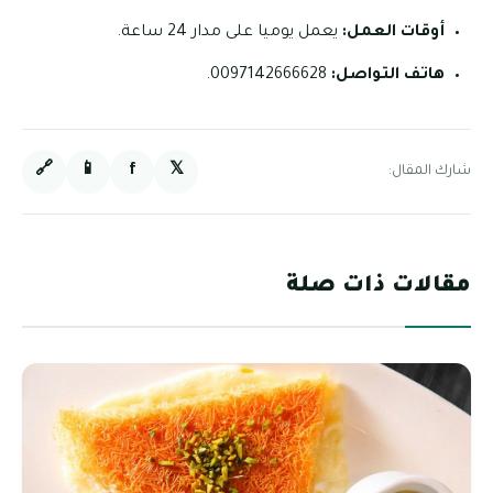
أوقات العمل:
يعمل يوميا على مدار 24 ساعة.
هاتف التواصل:
0097142666628.
🔗
📱
f
𝕏
شارك المقال:
مقالات ذات صلة