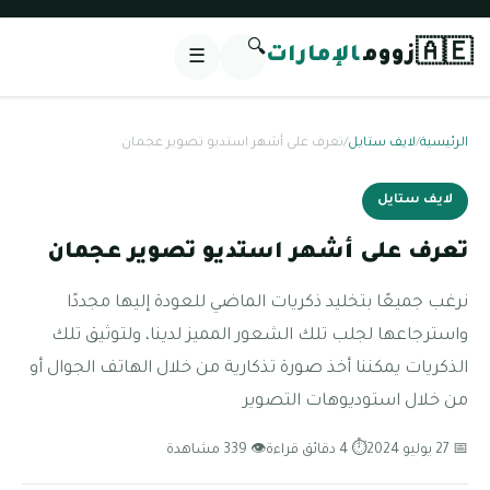
🔍
🇦🇪
زووم
الإمارات
☰
الرئيسية
/
لايف ستايل
/
تعرف على أشهر استديو تصوير عجمان
لايف ستايل
تعرف على أشهر استديو تصوير عجمان
نرغب جميعًا بتخليد ذكريات الماضي للعودة إليها مجددًا
واسترجاعها لجلب تلك الشعور المميز لدينا، ولتوثيق تلك
الذكريات يمكننا أخذ صورة تذكارية من خلال الهاتف الجوال أو
من خلال استوديوهات التصوير
📅 27 يوليو 2024
⏱ 4 دقائق قراءة
👁 339 مشاهدة