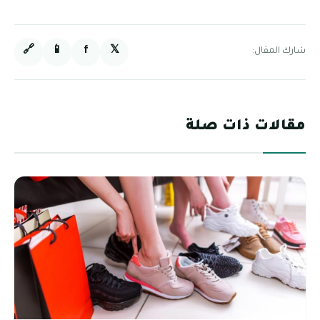
🔗
📱
f
𝕏
شارك المقال:
مقالات ذات صلة