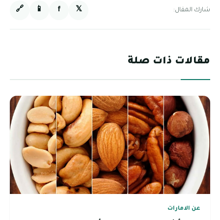
🔗
📱
f
𝕏
شارك المقال:
مقالات ذات صلة
عن الامارات