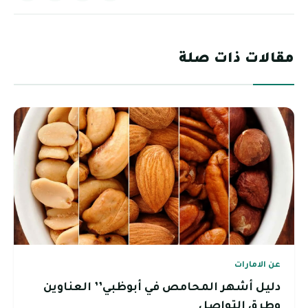
مقالات ذات صلة
عن الامارات
دليل أشهر المحامص في أبوظبي’’ العناوين
وطرق التواصل