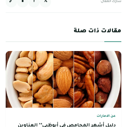
🔗
📱
f
𝕏
شارك المقال:
مقالات ذات صلة
عن الامارات
دليل أشهر المحامص في أبوظبي’’ العناوين