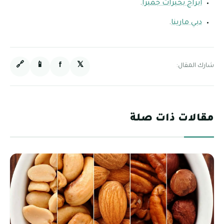
أبراج بحيرات جميرا
.
دبي مارينا
.
🔗
📱
f
𝕏
شارك المقال:
مقالات ذات صلة