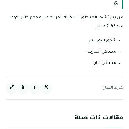
G
من بين أشهر المناطق السكنية القريبة من مجمع كانال كوف
سعفة G ما يلي:
شقق شور لاين.
مساكن المارينا.
مساكن تيارا.
🔗
📱
f
𝕏
شارك المقال:
مقالات ذات صلة