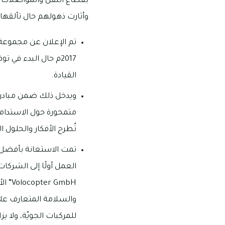
بقطاع النقل والمواصلات ال
وأثارت ذهولهم حال تألقها 
2017م حال البدء في ت
القيادة.
متمحورة حول الاستدامة
تُطرح الأفكار والحلول ال
تمت الاستعانة بأفضل ا
العمل أولًا إلى الشركا
GmbH
والسلامة المتعارف علي
للمركبات الجويّة، ولا 