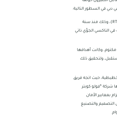
اءل الكثيرون حولها
دبي في السطور التالية:
تم الإعلان عن مجموعة من التطورات التقنية من قبل هيئة الطرق والمواصلات في دبي (RTA)، وذلك منذ سنة
ذلك في التاكسي الجوّي ذاتي
شد آل مكتوم، وكانت أهدافها
ستقبل، ولتحقيق ذلك
خطيطية، حيث اتجه فريق
ها شركة “فولو كوبتر
تزام بمعايير الأمان
ل التصميم والتصنيع
ام.