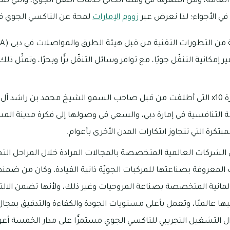
عامة، ومن أشهرها في وقتنا الحالي خدمات النقل الجوّي، والتي تس
في الأجواء؛ لذا نعرض عبر
زووم
الإمارات
لمحة عن التاكسي الجوي في 
وفير إمكانية التنقّل جويًا، مع توافر وسائل التنقّل برًّا وبحرًا، وتمثّل 
ويدخل ذلك ضمن مبادرة x10 التي أطلقت من قبل صاحب السمو الشيخ محمد بن را
 التنافسية في إمارة دبي، والسعي في وصولها إلى فكرة مدينة الم
مبتكرة التي تتجاوز ابتكارات المدن الأخرى بأعوام.
لشركات العالمية المتخصصة بالمجالات المرادة خلال المراحل الت
ت المعروفة بصناعتها للمركبات الجويّة ذاتية القيادة، وكان من ضمن
Volocopter ” الألمانية المتخصصة بصناعة المروحيات وغير ذلك، ولأنها تضمن الال
ها عالميًا، وتعمل بأعلى مستويات الجودة والكفاءة والتدقيق بمجا
يزال التشغيل التجريبي للتاكسي الجوي مستمرًّا على مدار الخمسة أعو