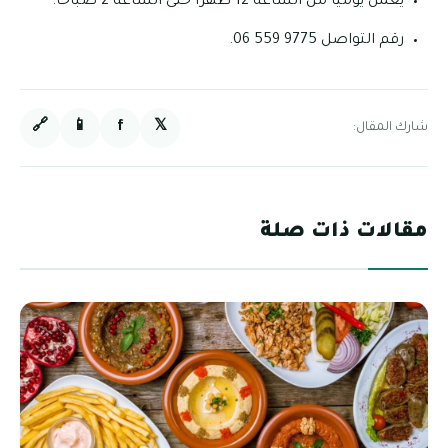
يعمل يوميا من الساعة 12 ظهرا حتى الساعة 2 صباحا.
رقم التواصل 9775 559 06.
🔗
📱
f
𝕏
شارك المقال:
مقالات ذات صلة