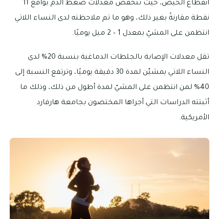
انقطاع الحيض، حيثُ تنخفض معدلات ضغط الدم بواقع 11
نقطة مقارنةً بغير ذلك، وهو ما تم ملاحظته لدى النساء اللاتي
انتظمن على المشيّ بمعدل 1 – 2 ميل يوميًا.
تقل معدلات الإصابة بالجلطات الدماغية بنسبة 20% لدى
النساء اللاتي يمشيّن لمدة 30 دقيقة يوميًا، وترتفع النسبة إلى
40% لمن انتظمن على المشيّ لمدة أطول من ذلك، وذلك ما
أثبتته الدراسات التي أجراها المختصون بجامعة هارفارد
الأمريكية.