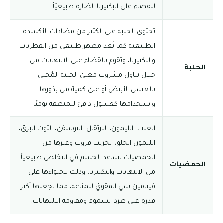
للقضاء على البكتيريا الضارة طبيعيًأ
تحتوي الحلبة على الكثير من مضادات الأكسدة
الطبيعية كما تُعد مطهر طبيعي من الفطريات
والبكتيريا، وتقوم بالقضاء على الالتهابات من
الحلبة
خلال تناول مشروب مغليّ الحلبة المُحلى
بالعسل الأبيض أو غليّ كمية من بذورها
واستخدامها كغسول دافئ للمنطقة يوميًا
العنب، الليمون، البرتقال، اليوسفيّ، التوت البريّ،
الليمون الحلو، الجريب فروت وغيرها من
الحمضيات تساعد الجسم في التخلص طبيعياً
الحمضيات
من الالتهابات والبكتيريا، وذلك لاحتواءها على
فيتامين سي المقويّ للمناعة، مما يجعلها أكثر
قدرة على طرد السموم ومقاومة الالتهابات.