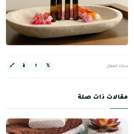
🔗
📱
f
𝕏
شارك المقال:
مقالات ذات صلة