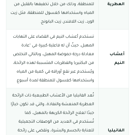
العطرية
للمنطقة، وذلك من خلال تخفيفها بالقليل من
المياه واستخدامها كغسول للمنطقة، مثل زيت
الورد، زيت اللافندر، زيت البابونج.
تستخدم أعشاب النيم في القضاء على التهابات
المهبل، حيثُ أن له فاعلية كبيرة في ‘عادة
أعشاب
معادلة درجة حموضة المهبل، وبالتالي التخلص
النيم
من البكتيريا والفطريات المثسببة لهذه الرائحة،
ويُستخدم عبر نقع أوراقه في كمية من المياه
واستخدامها كغسول للمنطقة لمدة أسبوع.
تُعد الفانيليا من الأعشاب الطبيعية ذات الرائحة
العطرية المنعشة والنفاذة، والتي قد تكون خيارًا
جيدًا لعلاج الرائحة الكريهة بالمهبل، كما
تُستخدم في العديد من الوصفات التجميلية
الفانيليا
للعناية بالجسم والبشرة، وتقضي على رائحة