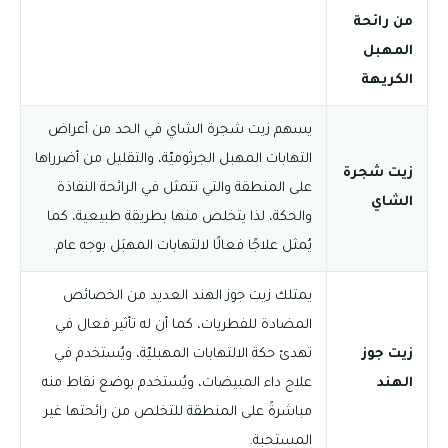
من رائحة
المهبل
الكريهة
يسهم زيت شجرة الشاي في الحد من أعراض
التهابات المهبل الجرثوميّة، والتقليل من أضرراها
زيت شجرة
على المنطقة والتي تتمثل في الرائحة النفاذة
الشاي
والحكة، لذا يتخلص منها بطريقة طبيعية، كما
يُمثل علاجًا فعالًا لالتهابات المهبَل بوجه عام.
يمتلك زيت جوز الهند العديد من الخصائص
المضادة للفطريات، كما أن له تأثير فعال في
زيت جوز
تهدئ حكة الالتهابات المهبليّة، ويُستخدم في
الهند
علاج داء المبيضات، ويُستخدم بوضع نقاط منه
مباشرةً على المنطقة للتخلص من رائحتها غير
المستحبة.