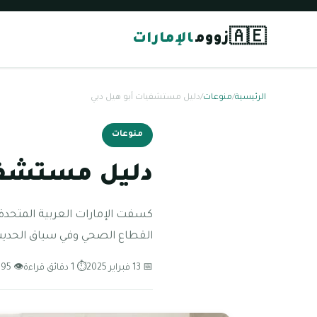
🇦🇪
زووم
الإمارات
الرئيسية
/
منوعات
/
دليل مستشفيات أبو هيل دبي
منوعات
دليل مستشفي
القطاع الصحي وفي سياق الحديث ن
📅 13 فبراير 2025
⏱ 1 دقائق قراءة
👁 195 مشاهدة