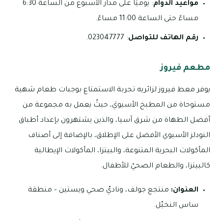
مواعيد الدوام
: يوميًا على مدار الأسبوع من الساعة 6:30
مساءً حتى الساعة 11:00 مساءً.
رقم الهاتف للتواصل
: 023047777.
مطعم فيروز
يوفر معط فيروز لزائريه تجربة الاستمتاع بوجبات طعام شهية
مستوحاة من المطبخ الأسيويَ، حيثُ يعمل به مجموعة من
أفضل الطهاة من شرق آسيا، والذين يشتهرون بإعداد أطباق
النودلز الأسيوي الأفضل على الإطلاق، بالإضافة إلى أصناف
المأكولات البحرية المتنوعة، والبيتزا، المأكولات الإيطالية
كالبيتزا، والطعام الصحيّ للأطفال.
العنوان:
منتجع جولف، وناديّ صحي ويستين – منطقة
ساس النخيّل.