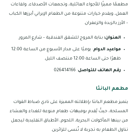
مطعمًا مميزًا للأجواء العائلية، وتجمعات الأصدقاء، ولقاءات
العمل، ويقدم خيارات متنوعة من الطعام الإيراني أبرزها الكباب
– الأرز بالزبدة والزعفران.
العنوان:
بناية المروج للشقق الفندقية – شارع المرور.
مواعيد الدوام
: يوميًا على مدار الأسبوع من الساعة 12:00
ظهرًا حتى الساعة 12:00 منتصف الليل.
رقم الهاتف للتواصل
: 026414166
مطعم البانثا
يتميز مطعم البانثا بإطلالته المميزة على نادي ضباط القوات
المسلحة، حيثُ يُقدم بوفيهات طعام منوعة للغداء والعشاء
من بينها المأكولات البحرية، اللحوم، الأطباق التقليدية ليجعل
تناول الطعام به تجربة لا تُنسى للزائرين.