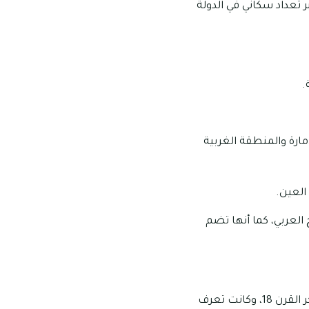
ر تعداد سكاني في الدولة
ارة والمنطقة الغربية
العين.
العربي، كما أنها تضم
يعود تاريخ مدينة أبو ظبي الإماراتية حديثا إلى القبيلة التي استوطنت منطقة الجزيرة في أواخر القرن 18، وكانت تعرف