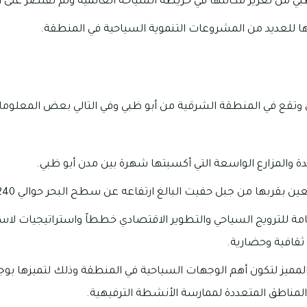
بي من تعزيز مكانتها في خريطة السياحة العالمية ولم تقتصر على ا
ها للعديد من المشروعات التنموية السياحية في المنطقة.
بي وتقع في المنطقة الشرقية من أبو ظبي وفي التالي بعض المعلوما
ة والمزارع الواسعة التي أكسبتها شهرة بين مدن أبو ظبي.
 بقربها من جبل حفيت البالغ ارتفاعه عن سطح البحر حوالي 1.240م.
ة للترويج السياحي والتطوير الاقتصادي خططاً واستراتيجيات لاستث
ثقافية وحضارية.
مميز لتكون أهم الوجهات السياحية في المنطقة وذلك لتميزها بو
لمناطق المتعددة لممارسة الأنشطة الترفيهية.