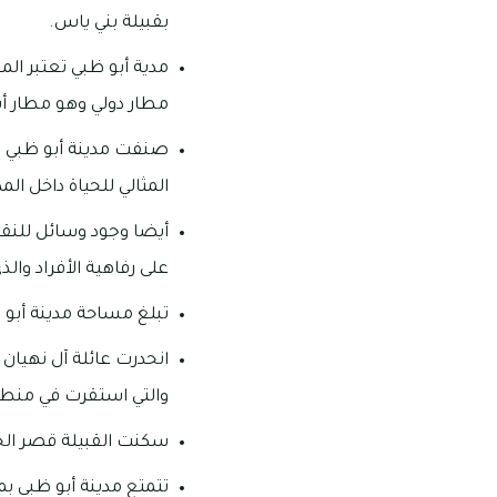
بقبيلة بني ياس.
مدية أبو ظبي تعتبر المق
مطار دولي وهو مطار أب
صنفت مدينة أبو ظبي كإ
المثالي للحياة داخل المد
أيضا وجود وسائل للنقل
على رفاهية الأفراد وال
تبلغ مساحة مدينة أبو ظبي 67.340 كيل
انحدرت عائلة آل نهيان 
والتي استقرت في منطقة أب
سكنت القبيلة قصر الحصن قرابة 00
تتمتع مدينة أبو ظبي ب