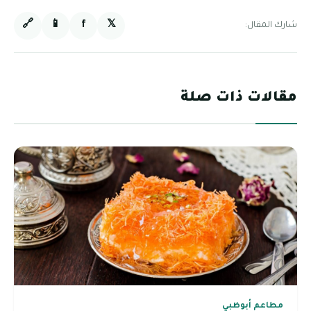
🔗
📱
f
𝕏
شارك المقال:
مقالات ذات صلة
مطاعم أبوظبي