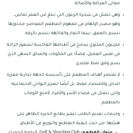
معاني العراقة والأصالة.
وهي تتمثل في شجرة الزيتون التي تبلغ من العمر ثمانين،
وهو مصدر الإلهام في مفهوم المطعم المعاصر؛ فجذورها
تتسم بالعمق، بينما الثمار والفاكهة تتسم بالرقة.
فلزيتون الملتوي يندمج في أطباقها العاكسة لشعور الراحة
في نفس العميل، فضلًا عن المكونات والمذاق الشهي الذي
يسير وفق نمط تقليدي.
لا تقتصر أهداف المطعم على تأسيسه كجهة تجارية معززة
للدخل والاقتصاد فقط، بل أيضًا لتعزيز النواحي الاجتماعية؛
والتي تتمثل في قضاء الأسر والأفراد لأمتع الأوقات
بالمطعم.
وخدمات تقديم الطلب تتميز بطابع الخبرة الظاهر على
هيئتها؛ من حيث كيفية التقطيع والتوزيع في الأطباق.
عنوان المطعم:
Golf & Shooting Club، الرقعة الحمراء،