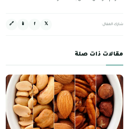
🔗
📱
f
𝕏
شارك المقال:
مقالات ذات صلة