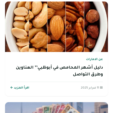
عن الامارات
دليل أشهر المحامص في أبوظبي’’ العناوين
وطرق التواصل
📅 11 فبراير 2025
اقرأ المزيد ←