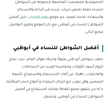
الخصوصية فخصصت العاصمة مجموعة من الشواطئ
للنساء فقط تضمن ميزات عديدة من الراحة والانسجام
والسعادة، فدعنا نتعرف عبر موقع
زووم الإمارات
دليل أفضل
الشواطئ للنساء في أبوظبي مع ذكر الموقع وطرق التواصل،
فتابع التالي.
أفضل الشواطئ للنساء في أبوظبي
حظت شواطئ أبو ظبي بقبولًا واسعًا طوال العام، حيث تمتح
للزوار أسعد الأوقات وممارسة العديد من النشاطات
والفاعليات، ناهيك عن أقات الاستجمام والاستمتاع بأشعة
الشمس وهي تغرب مع الرمال البيضاء و أمواج البحر المتلألئة،
يا له من شعور ممتع للغاية! يمكنك الاستمتاع في أفضل
الشواطئ للنساء في أبوظبي، وتشمل: