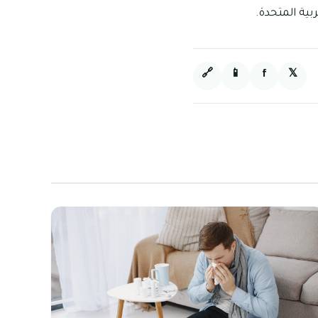
🔗
📱
f
𝕏