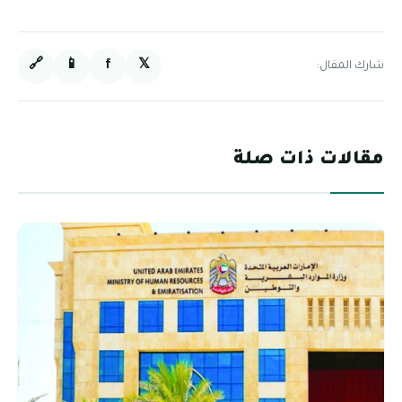
🔗
📱
f
𝕏
شارك المقال:
مقالات ذات صلة