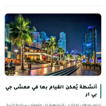
أنشطة يُمكن القيام بها في ممشى جي
بي ار
تحتوي وجهات إمارة دبي الترفيهية على مقومات سياحية كثيرة،