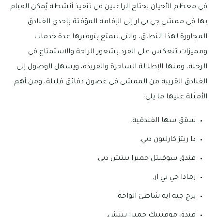
في معظم الأحيان يحتاج الراغبين في تنفيذ أنشطة يُمكن القيام
بها في ممشى جي بي ار إلى الإقامة المؤقتة بإحدى الفنادق
المجاورة لهذا النطاق، والتي تتمتع بتوفيرها عدة خدمات
ومميزات تنعكس على الفرد بشعور الراحة والاستمتاع في
الرحلة، ومنها الإطلالة الساحرة والفريدة، ويسهل الوصول إلى
الفنادق القريبة من الممشى في غضون دقائق قليلة، ومن أهم
الأمثلة عليها ما يلي:
شقق سها الفندقية.
ذا ريتز كارلتون دبي.
فندق سوفيتل جميرا بيتش دبي.
رمادا جي بي ار.
برج جيه ايه شاطئ الواحة.
فندق موڤنبيك جميرا بيتش.