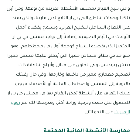
والتي تتيح القيام بمختلف الأنشطة الفريدة من نوعها، ومن أبرز
تلك الوجهات شاطئ الجي بي ار التابع لدبي مارينا، والذي يمتد
على النطاق الساحلي للخليج العربي، ويسمح بقضاء أجمل
الأوقات في الأيام الصيفية، إضافةً إلى تواجد ممشى جي بي ار
المتميز الذي يقصده السياح كوجهة أولى في مخططهم، وهو
متواجد في نطاق مساكن جميرا التي يُطلق عليها مسمى جميرا
بيتش ريزيدنس، وهي تحتوي على مباني وأبراج شاهقة ذات
تصميم معماري مميز من داخلها وخارجها، وفي حال رغبتك
بالتوجه إلى الممشى واصطحاب العائلة أو الأصدقاء فيجب
عليك التعرف على أنشطة يُمكن القيام بها في ممشى جي بي ار
للحصول على متعة وترفيه وراحة أكثر، ونعرضها لك عبر
زووم
الإمارات
على النحو الآتي:
ممارسة الأنشطة المائية الممتعة