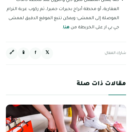
كما يمكن استقلال مترو دبي والنزول عند محطة داماك
العقارية، أو محطة أبراج بحيرات جميرا، ثم ركوب عربة الترام
الموصلة إلى الممشى؛ ويمكن تتبع الموقع الدقيق لممشى
جي بي ار على الخريطة من
هنا
.
🔗
📱
f
𝕏
شارك المقال:
مقالات ذات صلة