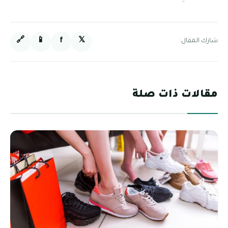
🔗
📱
f
𝕏
شارك المقال:
مقالات ذات صلة