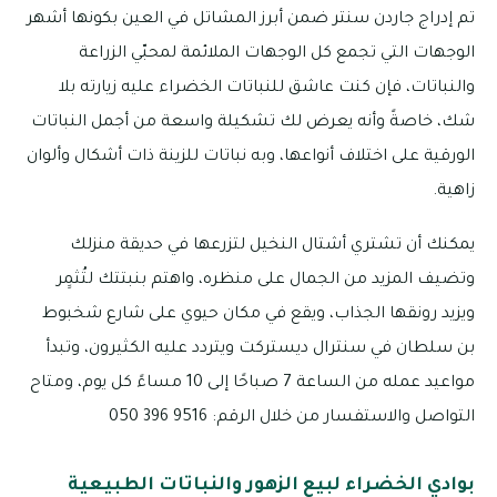
تم إدراج جاردن سنتر ضمن أبرز المشاتل في العين بكونها أشهر
الوجهات التي تجمع كل الوجهات الملائمة لمحبّي الزراعة
والنباتات، فإن كنت عاشق للنباتات الخضراء عليه زيارته بلا
شك، خاصةً وأنه يعرض لك تشكيلة واسعة من أجمل النباتات
الورقية على اختلاف أنواعها، وبه نباتات للزينة ذات أشكال وألوان
زاهية.
يمكنك أن تشتري أشتال النخيل لتزرعها في حديقة منزلك
وتضيف المزيد من الجمال على منظره، واهتم بنبتتك لتُثمِِر
ويزيد رونقها الجذاب، ويقع في مكان حيوي على شارع شخبوط
بن سلطان في سنترال ديستركت ويتردد عليه الكثيرون، وتبدأ
مواعيد عمله من الساعة 7 صباحًا إلى 10 مساءً كل يوم، ومتاح
التواصل والاستفسار من خلال الرقم: 9516 396 050
بوادي الخضراء لبيع الزهور والنباتات الطبيعية