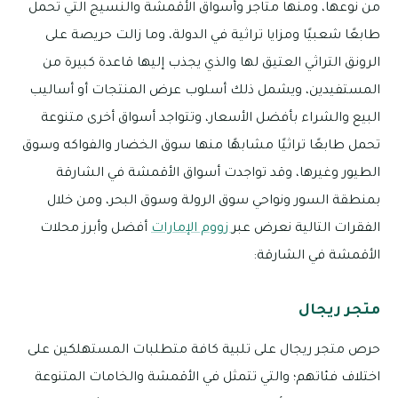
من نوعها، ومنها متاجر وأسواق الأقمشة والنسيج التي تحمل
طابعًا شعبيًا ومزايا تراثية في الدولة، وما زالت حريصة على
الرونق التراثي العتيق لها والذي يجذب إليها قاعدة كبيرة من
المستفيدين، ويشمل ذلك أسلوب عرض المنتجات أو أساليب
البيع والشراء بأفضل الأسعار، وتتواجد أسواق أخرى متنوعة
تحمل طابعًا تراثيًا مشابهًا منها سوق الخضار والفواكه وسوق
الطيور وغيرها، وقد تواجدت أسواق الأقمشة في الشارقة
بمنطقة السور ونواحي سوق الرولة وسوق البحر، ومن خلال
الفقرات التالية نعرض عبر
زووم الإمارات
أفضل وأبرز محلات
الأقمشة في الشارقة:
متجر ريجال
حرص متجر ريجال على تلبية كافة متطلبات المستهلكين على
اختلاف فئاتهم؛ والتي تتمثل في الأقمشة والخامات المتنوعة