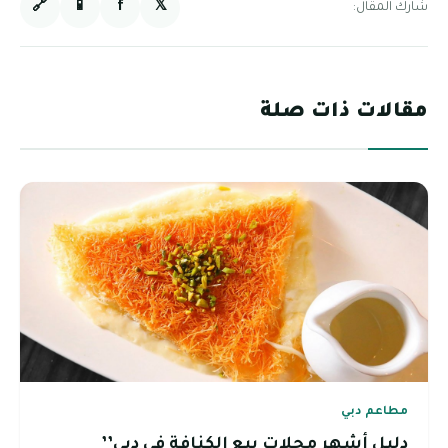
🔗
📱
f
𝕏
شارك المقال:
مقالات ذات صلة
مطاعم دبي
دليل أشهر محلات بيع الكنافة في دبي’’