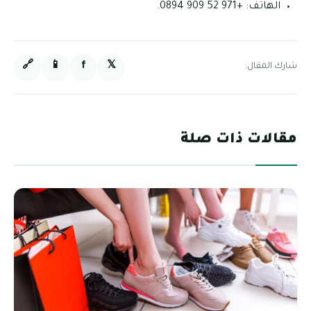
الهاتف: +971 52 909 0894.
🔗
📱
f
𝕏
شارك المقال:
مقالات ذات صلة