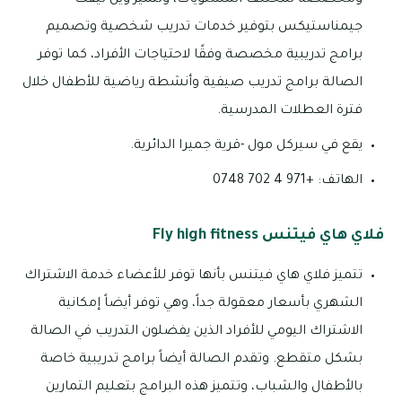
جيمناستيكس بتوفير خدمات تدريب شخصية وتصميم
برامج تدريبية مخصصة وفقًا لاحتياجات الأفراد، كما توفر
الصالة برامج تدريب صيفية وأنشطة رياضية للأطفال خلال
فترة العطلات المدرسية.
يقع في سيركل مول -قرية جميرا الدائرية.
الهاتف: +971 4 702 0748
فلاي هاي فيتنس Fly high fitness
تتميز فلاي هاي فيتنس بأنها توفر للأعضاء خدمة الاشتراك
الشهري بأسعار معقولة جداً، وهي توفر أيضاً إمكانية
الاشتراك اليومي للأفراد الذين يفضلون التدريب في الصالة
بشكل متقطع. وتقدم الصالة أيضاً برامج تدريبية خاصة
بالأطفال والشباب، وتتميز هذه البرامج بتعليم التمارين