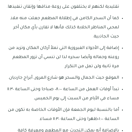
تقليدية لكنهم لا يختلفون على روعة مذاقها وإتقان تنفيذها.
كما أن السحر الكامن في إطلالة المطعم جعلت منه ملاذ
لمحبي المناظر الخلابة كذلك فأنها لا تقارن بأي مكان أخر
حيث الجاذبية.
إضافة إلى الأجواء الفيروزية التي تملأ أركان المكان وتزيد من
روعته وجماله وأيضا سحره لذا لن تنسي أن تزور المطعم
مرة ثانية ولن تمل من التكرار.
الموقع حيث الجمال والسحر هو شارع المرور، أبراج جارديان.
تبدأ أوقات العمل من الساعة ٠٨:٠٠ صباحا وحتى الساعة ١١:٣٠
مساء في الأيام من السبت إلى يوم الخميس.
أما بالنسبة ليوم الجمعة فإن الأوقات الخاصة به تكون من
الساعة ٠١:٠٠ظهرا وحتى الساعة ١١:٣٠ مساء.
بالإضافة أنه يمكن التحدث مع المطعم ومعرفة كافة