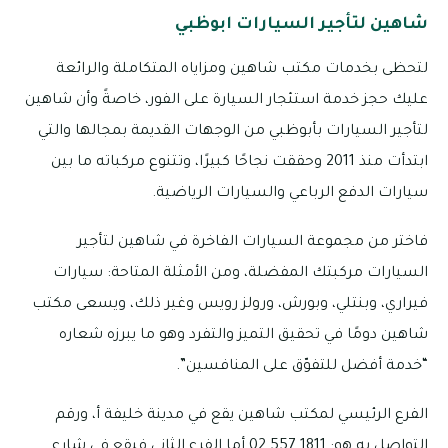
شاهين لتأجير السيارات ابوظبي
لتحظى بخدمات مكتب شاهين ومزاياه المتكاملة والرائعة
عليك حجز خدمة استئجار السيارة على الفور، خاصةً وأن شاهين
لتأجير السيارات بأبوظبي من الوجهات القديمة بمجالها والتي
ابتدأت منذ 2011 وحققت نجاحًا كبيرًا، وتتنوع مركباته ما بين
سيارات الدفع الرباعي والسيارات الرياضية.
فاختر من مجموعة السيارات الفاخرة في شاهين لتأجير
السيارات مركبتك المفضلة، ومن الأمثلة المتاحة: سيارات
فيراري، وبنتلي، وبورش، ورولز رويس وغير ذلك، ويسعى مكتب
شاهين دومًا في تحقيق التميز والتفرد وهو ما يبرزه شعاره
“خدمة أفضل للتفوّق على المنافسين”.
الفرع الرئيسي لمكتب شاهين يقع في مدينة خليفة أ، ورقم
التواصل به هو: 1811 557 02 أما الفرع الثاني فيقع في شارع