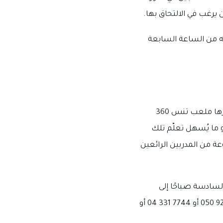
 يرغب في الالتحاق بها.
مله من الساعة السابعة
ضمّت أكاديمية ميدان للتنس مجموعة من الملاعب الخاصة بهذا النوع من الرياضات، ومن أبرزها ملعب تنس 360
 ما يُسهل تعلّم تلك
ة من المدربين الرائعين
ة السادسة صباحًا إلى
العاشرة مساءً كل يوم، ويسمح الملعب بإمكانية التواصل مع فريق الدعم على الأرقام: 1107 923 050 أو 7744 331 04 أو