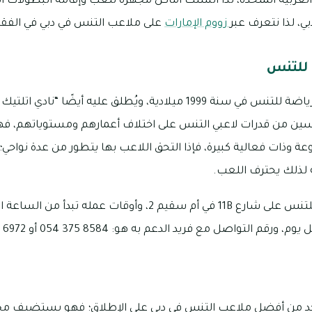
ت العربية المتحدة، لذا أنشئت أماكن مجهزة للعب وإقامة البطولات
ي، لذا نتعرف عبر
زووم الإمارات
على ملاعب التنس في دبي في الفقرات
للتنس
تم تأسيس ملعب ملك الرياضة للتنس في سنة 1999 ميلادية، ويُطلق عليه أيض
سين من قدرات لاعبي التنس على اختلاف أعمارهم ومستوياتهم، فهو
وعة وذات فعالية كبيرة، فإذا التحق اللاعب بها يتطور من عدة نواحي؛
ةً لذلك يحترف اللعب.
يقع ملعب ملك الرياضة للتنس على شارع 11B في أم سقيم 2، وأوقات عم
لتواصل مع فريد الدعم به هو: 8584 375 054 أو 6972 502 050
احد من أفضل ملاعب التنس في دبي على الإطلاق؛ فهو يستضيف م