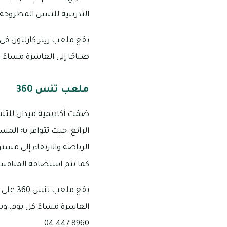
التدريبية للتنس المطروحة 
يقع ملعب ريتز كارلتون في ف
صباحًا إلى العاشرة مساءً كل ي
ملعب تنس 360
الرائع؛ حيث تتوافر به الم
الرياضة والارتقاء إلى مست
كما تتم استضافة المنافسا
يقع مل
8960 447 04