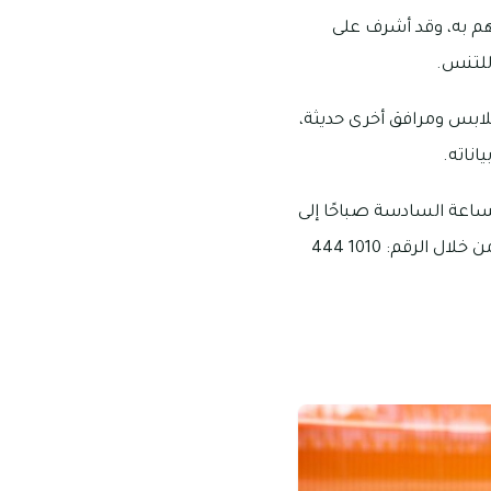
م به، وقد أشرف على
للتنس.
ملابس ومرافق أخرى حديثة،
اناته.
لساعة السادسة صباحًا إلى
الحادية عشر مساءً كل يوم، ويتيح النادي إمكانية التواصل وطرح طلبات الاستفسار والاقتراح من خلال الرقم: 1010 444