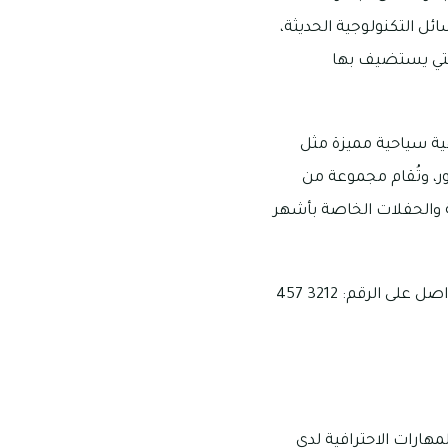
ائل التكنولوجية الحديثة،
لتي يستضيف بها
هية سياحية مميزة مثل
ور، وتُقام مجموعة من
ة والحفلات الخاصة بأشهر
يتواجد استاد دبي للتنس في مركز التنس بنادي الطيران، في منطقة القرهود، ويتيح إمكانية التواصل على الرقم: 3212 457
مهارات الاحترافية لدى