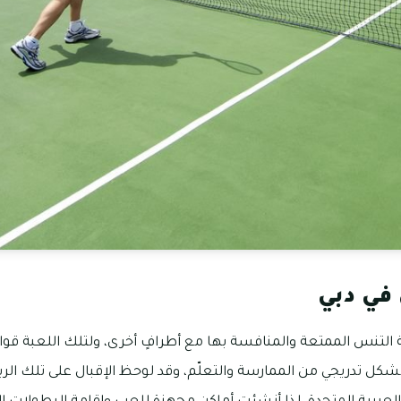
في دبي
التنس الممتعة والمنافسة بها مع أطرافٍ أخرى، ولتلك اللعبة قواع
 بشكل تدريجي من الممارسة والتعلّم، وقد لوحظ الإقبال على تلك الر