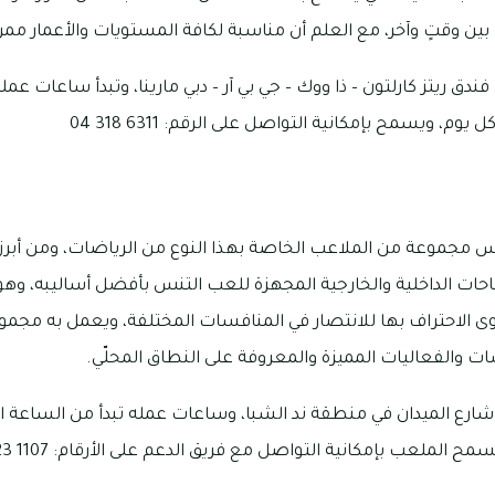
بين وقتٍ وآخر، مع العلم أن مناسبة لكافة المستويات والأعمار ممن
ندق ريتز كارلتون – ذا ووك – جي بي آر – دبي مارينا، وتبدأ ساعات ع
وم، ويسمح بإمكانية التواصل على الرقم: 6311 318 04
ساحات الداخلية والخارجية المجهزة للعب التنس بأفضل أساليبه، وهو
وى الاحتراف بها للانتصار في المنافسات المختلفة، ويعمل به مجموع
ت والفعاليات المميزة والمعروفة على النطاق المحلّي.
عب تنس 360 على شارع الميدان في منطقة ند الشبا، وساعات عمله تبدأ من الساع