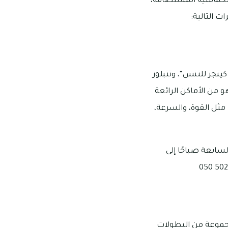
 الحماسية المستضافة،
 التالية:
ًا “نادي اتلتيك كينجز للتنس”، وتتبلور
 من الأماكن الرائعة
 مثل القوة، والسرعة،
له تبدأ من الساعة السابعة صباحًا إلى
جموعة من البطولات