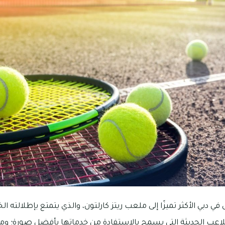
 دبي الأكثر تميزًا إلى ملعب ريتز كارلتون، والذي يتمتع بإطلالته الخ
لملاعب الحديثة التي يسمح بالاستفادة من خدماتها بأفضل صورة؛ وم