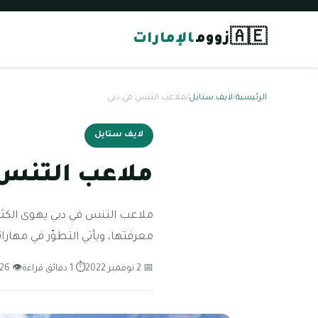
🇦🇪
زووم
الإمارات
الرئيسية
/
لايف ستايل
/
ملاعب التنس في دبي
لايف ستايل
ملاعب التنس 
ملاعب التنس في دبي يهوى الكثير
معرفتها، ويأتي التطوّر في مهار
📅 2 نوفمبر 2022
⏱ 1 دقائق قراءة
👁 126 مشاهدة