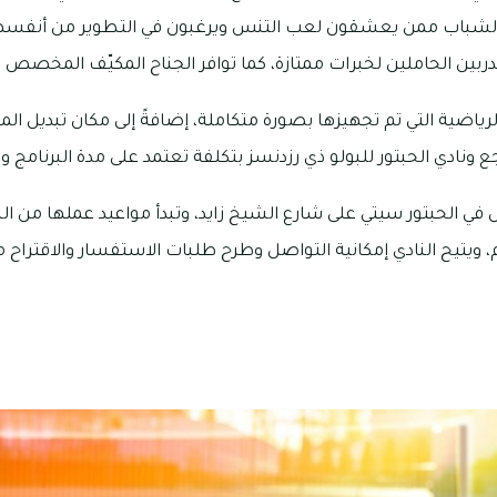
 الشباب ممن يعشقون لعب التنس ويرغبون في التطوير من أنفسه
ربين الحاملين لخبرات ممتازة، كما توافر الجناح المكيّف المخصص 
لرياضية التي تم تجهيزها بصورة متكاملة، إضافةً إلى مكان تبديل ال
 ونادي الحبتور للبولو ذي رزدنسز بتكلفة تعتمد على مدة البرنامج وبي
س في الحبتور سيتي على شارع الشيخ زايد، وتبدأ مواعيد عملها من ا