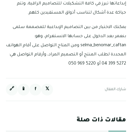
إبداعاتها تبرز في كافة التشكيلات للتصاميم الراقية، وتتم
حياكة عدة أشكال لتناسب أذواق المستفيدين كلهم.
يمكنك الاختيار من بين التصاميم الإبداعية للمصممة سلمى
بنعمر بعد الدخول على حسابها الانستغرام، وهو:
selma_benomar_caftan ومن المتاح التواصل على أقام الهواتف
المحددة لطلب المنتج أو التصميم المراد، وأرقام التواصل هي:
5272 399 04 أو 5220 969 050
🔗
📱
f
𝕏
شارك المقال:
مقالات ذات صلة