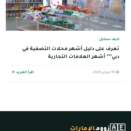
لايف ستايل
تعرف على دليل أشهر محلات التصفية في
دبي’’’ أشهر العلامات التجارية
📅 19 فبراير 2025
اقرأ المزيد ←
🇦🇪
زووم
الإمارات