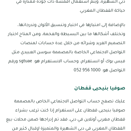
دبي الشهيرة، ويتم استعمال أقمشة ذات جودة ممتازة في
حياكة القفطان المغربي.
بالإضافة إلى امتيازها في اختيار وتنسيق الألوان وتدرجاتها،
وتختلف أشكالها ما بين البسيطة والفخمة، ومن المتاح اختيار
التصميم الفريد وشرائه من خلال عدة حسابات لمنصات
التواصل الاجتماعي الخاصة بالمصممة سوسن العبيدي مثل
فيس بوك أو انستغرام، وحساب الانستغرام هو: sgtuae ورقم
التواصل هو: 1000 956 052
صوفيا بنيحيى قفطان
عليك تصفح حساب التواصل الاجتماعي الخاص بالمصممة
صوفيا بنيحيى قفطان على انستغرام إذا كنت ترغب بشراء
قفطان مغربي أونلاين في دبي، فقد تم إدراجها ضمن محلات بيع
القفطان المغربي في دبي الشهيرة والمتميزة لإقبال كثير من