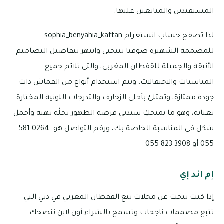
المستفيدين والمتابعين عليها.
لذا تصفح حساب انستغرام sophia_benyahia_kaftan
للمصممة الشهيرة صوفيا بنيحيى وانبهر بتفاصيل التصاميم
الأنيقة والجميلة للقفطان المغربي، والتي تلائم جميع
المناسبات والاحتفالات، ويتم استخدام أنواع من القماش ذات
جودة ممتازة، وتمتلئ بأحلى الزخارف والتدرجات اللونية المختارة
بعناية، وهو ما يمنحكِ سيدتي فرصة الظهور بحلّة بهية وأجمل
شكل في المناسبة الخاصة بك، ورقم التواصل هو: 0264 581
055 أو 3908 823 055
إم آند إي
إذا كنت تبحث عن محلات بيع القفطان المغربي في دبي التي
تتبع مصممات ناجحات وتسمح بالشراء أون لاين ننصحك