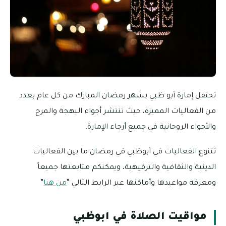
عام بعدد
لمرح
اليات
يعاً
ا
”