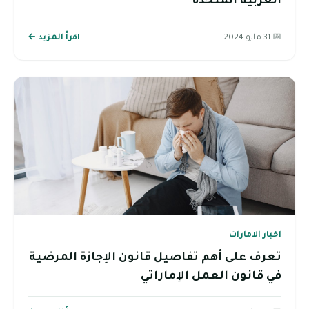
أ المزيد ←
لمرضية