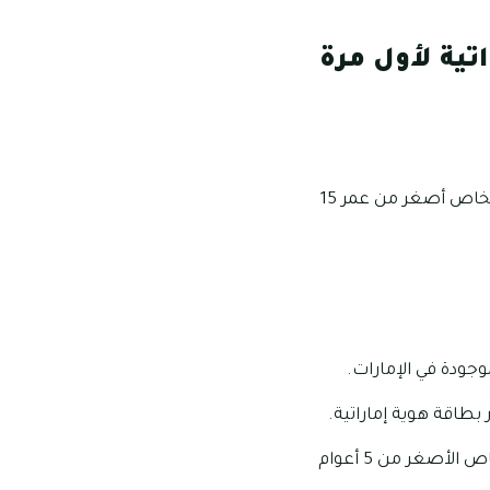
تية لأول مرة
صورة شخصية تكون بحجم 4,5×3,5 سم ويجب أن تكون الصورة بخلفية بيضاء وذلك للأشخاص أصغر من عمر 15
جودة في الإمارات.
اقة هوية إماراتية.
والجدير بالذكر أن إصدار بطاقة الهوية الإماراتية لمدة تبلغ 10 سنوات تكون مقتصرة للأشخاص الأصغر من 5 أعوام