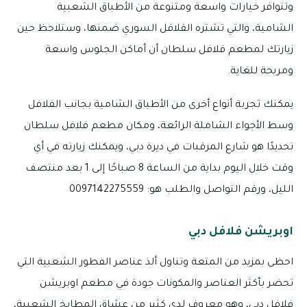
وتتوافر خيارات واسعة ومتنوعة من الأطباق الشعبية
الشامية، والتي تشتره الفلافل السوري ضمنها، وستلاحظ حين
زيارتك لمطعم فلافل سلطان أن أماكن الجلوس واسعة
ومريحة للغاية.
يمكنك تجربة أنواع أخرى من الأطباق الشامية بجانب الفلافل
وسط الأجواء الشاملة الرائعة، ومكان مطعم فلافل سلطان
تحديدًا هو شارع المرقبات في ديرة دبي، ويمكنك زيارته في أي
وقت خلال اليوم بداية من الساعة 8 صباحًا إلى 1 بعد منتصف
الليل، ورقم التواصل والطلب هو: 0097142275559
اوبريشن فلافل دبي
احظى بمزيد من المتعة وتناول ألذ عناصر الفطور الشعبية التي
تحضر بأكثر العناصر والمكونات جودة في مطعم اوبريشن
فلافل دبي، وهو معروف لدى كثير من عشاق المطابخ الشعبية،