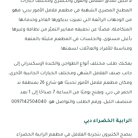
لا مثيل لمذاق الفلافل والفول والكشري ومختلف خيارات
المطبخ المصري الشهية في مطعم فلافل الأمور بدبي؛ فهو
من الوجهات الرائعة التي تميزت بديكورها الفاخر وخدماتها
المتكاملة، فضلًا عن تحقيقه معايير التميّز من نظافة وغيرها
بأعلى مستوى، والجلسات في المطعم مليئة بالمتعة
ومناسبة للأفراد والعائلات لسعتها.
يمكنك طلب مختلف أنواع الطواجن والكبدة الإسكندراني إلى
جانب صنف الفلافل الشهي ومختلف الخيارات الجانبية الأخرى،
ومكان مطعم فلافل الأمور تحديدًا هو شارع 26 بمنطقة ند
الحمر في دبي، ويفتح يوميًا من الساعة 7 صباحًا إلى 1 بعد
منتصف الليل، ورقم الطلب والتواصل هو: 0097142504040
الرابية الخضراء دبي
ينصح الكثيرون بتجربة الفلافل في مطعم الرابية الخضراء