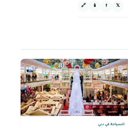
🔗
📱
f
𝕏
السياحة في دبي