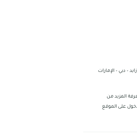
 الشيخ زايد – دبي – الإمارات
 المواعيد ومعرفة المزيد من
ستفساراتك وتساؤلاتك المختلفة من خلال الرقم: 8121 341 04 أو الدخول على الموقع