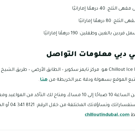
 40 درهمًا إماراتيًا
 درهمًا إماراتيًا
 بالغين وطفلين: 190 درهمًا إماراتيًا
ي دبي معلومات التواصل
عنوان مقهى الثلج Chillout Ice Lounge هو: مركز تايمز سكوير – الطابق الأرضي – طريق
تتبع الموقع بسهولة ودقة عبر الخريطة من
هنا
.
يفتح مقهى الثلج في دبي من الساعة 10 صباحًا إلى 10 مساءً، ومتاح لك التأكد من
المعلومات وإجابات على ا
بط
chilloutindubai.com