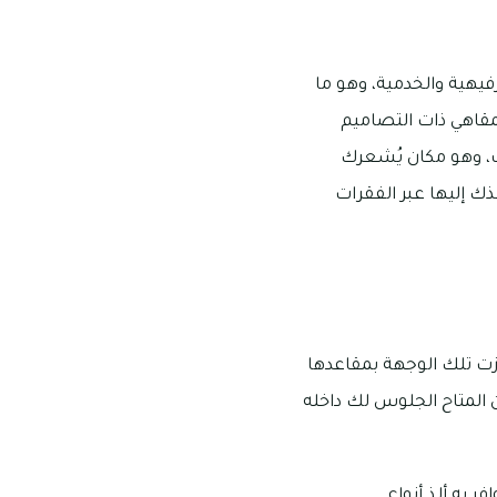
رفيهية والخدمية، وهو ما
لمقاهي ذات التصاميم
صف، وهو مكان يُشعرك
خذك إليها عبر الفقرات
تازت تلك الوجهة بمقاعدها
وكان افتتاح المقهى الثلجي في سنة 2007 ميلادية، ومن المتاح الجلوس لك داخله
 به ألذ أنواع