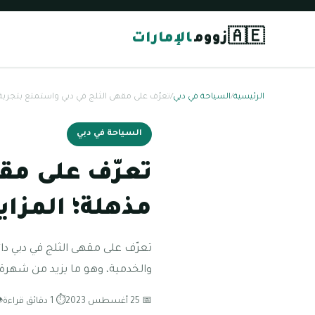
🇦🇪
زووم
الإمارات
الرئيسية
/
السياحة في دبي
/
تعرّف على مقهى الثلج في دبي واستمتع بتجربة م
السياحة في دبي
تعرّف على مق
مذهلة؛ المزاي
تعرّف على مقهى الثلج في دبي دائم
والخدمية، وهو ما يزيد من شهرة
📅 25 أغسطس 2023
⏱ 1 دقائق قراءة
👁 