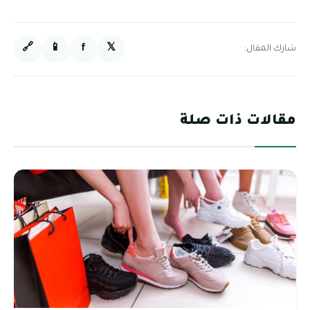
🔗
📱
f
𝕏
شارك المقال:
مقالات ذات صلة