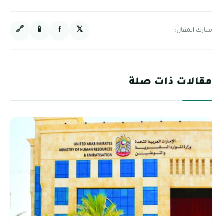
🔗
📱
f
𝕏
شارك المقال:
مقالات ذات صلة