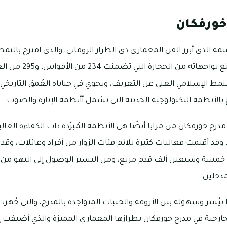
خورفكان
ه الذي أبرز الفن المعماري ذي الطراز الروماني، والذي امتزج بالنمط
بالتفاصيل الرائعة، وقد ت
ط الإسلامي الغني عن التعريف، ويحوي في خباياه العُمق التاريخي 
بالأنظمة التكنولوجية الحديثة التي تشمل أأنظمة الإنارة والصوت.
درج خورفكان من مزايا أيضًا هي الأنظمة المُبرّدة ذات الكفاءة العالي
 وقد أقيمت فعاليات كثيرة تلائم فئات الزوار من أفراد وعائلات، وقد 
سة وسبعين ألف قدم مربع، ومن اليسير الوصول إلى البهو من
دخلين.
ا بيُسر وسهولة بين الأروقة والجنبات المتواجدة بالمدرج، والتي جُ
خارجية في مدرج خورفكان بطرازها المعماري المميزة والذي أضيفت 