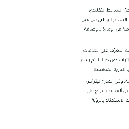
ّ الشريط التقليدي
م الرابع عشر بشهر ديسمبر سنة 2020م، ثم تم عزف السلام الوطني من قبل
طة في الإمارة بالإضافة
م التعرّف على الخدمات
ائرات دون طيار ليتم رسم
 النارية المدهشة.
، وبُني المدرج ليترأس
عين ألف قدم مربع على
 الاستمتاع بالرؤية