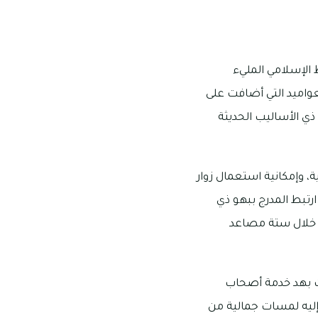
 الإسلامي المليء
متع بواجهاته من الحجارة التي تضمنت 234 من الأقواس، و295 من العواميد التي أضافت على
ذي الأساليب الحديثة
ة، وإمكانية استعمال زوار
ارتبط المدرج ببهو ذي
 خلال ستة مصاعد
هزت بهد خدمة أصحاب
إليه لمسات جمالية من