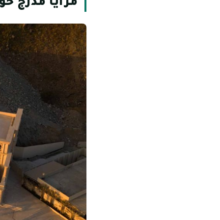
مزايا مدرج خو