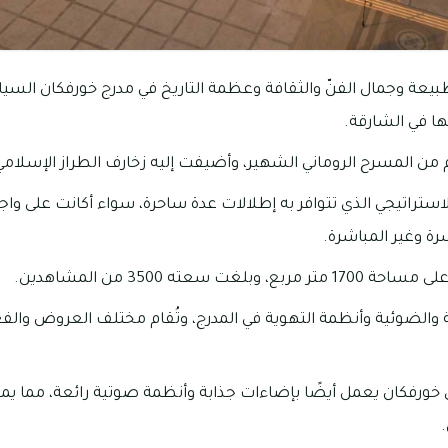
عة وجمال الفنّ والثقافة وعظمة التاريخ في مدرج خورفكان السياح
ا في الشارقة.
ن المسرح الروماني الشهير، وأضيفت إليه زخارف الطراز الإسلامي 
استراتيجي الذي تتوافر به إطلالات عدة ساحرة، سواء أكانت على واجه
رة وغير المباشرة.
لغت سعته 3500 من المشاهدين.
 والضوئية وأنظمة التهوية في المدرج، وتُقام مختلف العروض وال
خورفكان يعمل أيضًا بإضاءات جذابة وأنظمة صوتية رائعة، مما ي