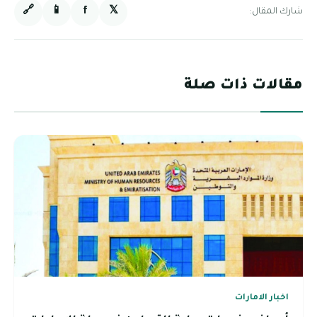
🔗
📱
f
𝕏
شارك المقال:
مقالات ذات صلة
اخبار الامارات