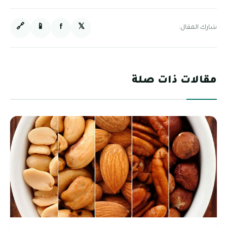
🔗
📱
f
𝕏
شارك المقال:
مقالات ذات صلة