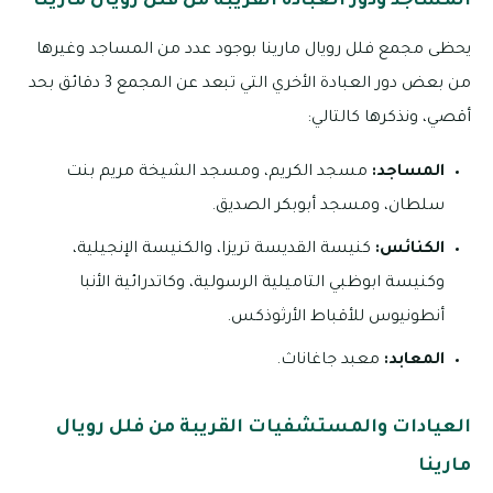
المساجد ودور العبادة القريبة من فلل رويال مارينا
يحظى مجمع فلل رويال مارينا بوجود عدد من المساجد وغيرها
من بعض دور العبادة الأخري التي تبعد عن المجمع 3 دقائق بحد
أقصي، ونذكرها كالتالي:
المساجد:
مسجد الكريم، ومسجد الشيخة مريم بنت
سلطان، ومسجد أبوبكر الصديق.
الكنائس:
كنيسة القديسة تريزا، والكنيسة الإنجيلية،
وكنيسة ابوظبي التاميلية الرسولية، وكاتدرائية الأنبا
أنطونيوس للأقباط الأرثوذكس.
المعابد:
معبد جاغاناث.
العيادات والمستشفيات القريبة من فلل رويال
مارينا