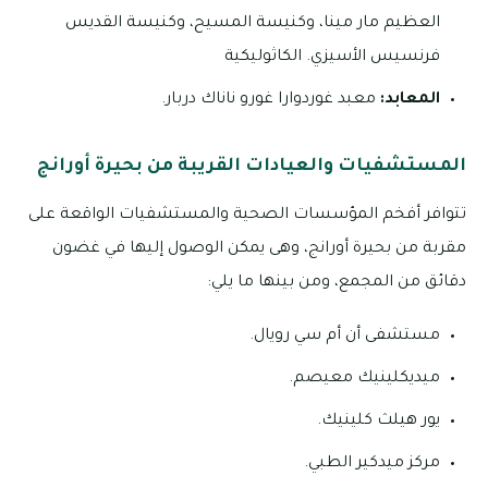
العظيم مار مينا، وكنيسة المسيح، وكنيسة القديس
فرنسيس الأسيزي. الكاثوليكية
المعابد:
معبد غوردوارا غورو ناناك دربار.
المستشفيات والعيادات القريبة من بحيرة أورانج
تتوافر أفخم المؤسسات الصحية والمستشفيات الواقعة على
مقربة من بحيرة أورانج، وهى يمكن الوصول إليها في غضون
دقائق من المجمع، ومن بينها ما يلي:
مستشفى أن أم سي رويال.
ميديكلينيك معيصم.
يور هيلث كلينيك.
مركز ميدكير الطبي.