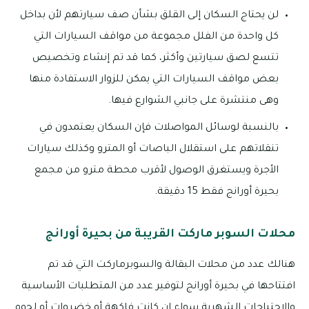
لن يحتاج السكان إلى القلق بشأن صف سيارتهم لأن بداخل
كل واحدة من الفلل مجموعة من مواقف السيارات التي
تتسع لصق سيارتين وأكثر، كما قد تم إنشاء وتخصيص
بعض مواقف السيارات التي يمكن للزوار الاستفادة منها
وهى منتشرة على جانبي الشوارع فيها.
بالنسبة لوسائل المواصلات فإن السكان يعتمدون في
تنقلاتهم على استقلال الباصات أو المترو وكذلك سيارات
الأجرة ويستغرق الوصول لأقرب محطة مترو من مجمع
بحيرة أورانج فقط 15 دقيقة.
محلات السوبر ماركت القريبة من بحيرة أورانج
هنالك عدد من محلات البقالة والسوبرماركت التي قد تم
افتتاحها في بحيرة أورانج لتوفير عدد من المتطلبات الأساسية
والاحتياجات الشهرية سواء إن كانت فاكهة أو خضروات أو لحوم