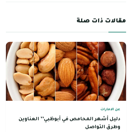
مقالات ذات صلة
عن الامارات
دليل أشهر المحامص في أبوظبي’’ العناوين
وطرق التواصل