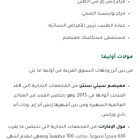
مركز إتش إم سي الطبي.
مركز يوبيبسيا الصحي.
عيادة الطبيب تزيين للأمراض النسائية.
مستشفى ميديكلينك معيصم.
مولات أوليفا
من بين أبرز وجهات التسوق القريبة من أوليفا ما يلي:
معيصم سيتي سنتر:
من المجمعات التجارية التي 4قد
افتتحت أبوابها في 2015، وهو يحتضن العديد من المتاجر
العالمية الشهيرة ومن بين أشهرها إتش آند إم، وباث آند
بادي وركس.
مول الإمارات:
من المجمعات التجارية التي تحتضن ما يقرب
630 متجراً متنوعاً، بجانب 100 مطعماً ومقهي لتقدم أشهى