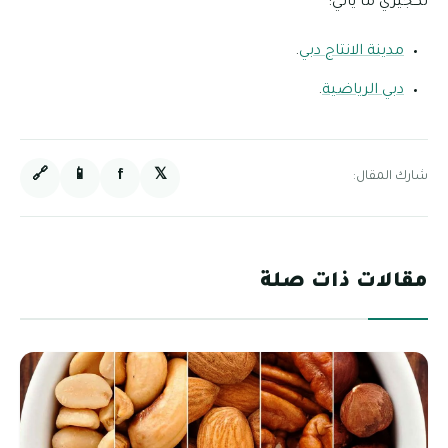
لكجيري ما يأتي:
مدينة الانتاج دبي
.
دبي الرياضية
.
🔗
📱
f
𝕏
شارك المقال:
مقالات ذات صلة