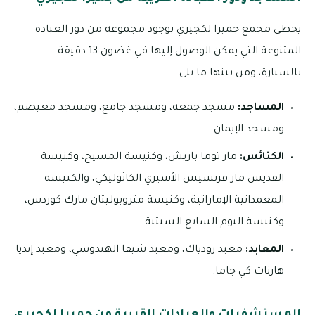
يحظى مجمع جميرا لكجيري بوجود مجموعة من دور العبادة
المتنوعة التي يمكن الوصول إليها في غضون 13 دقيقة
بالسيارة، ومن بينها ما يلي:
المساجد:
مسجد جمعة، ومسجد جامع، ومسجد معيصم،
ومسجد الإيمان.
الكنائس:
مار توما باريش، وكنيسة المسيح، وكنيسة
القديس مار فرنسيس الأسيزي الكاثوليكي، والكنيسة
المعمدانية الإماراتية، وكنيسة متروبوليتان مارك كوردس،
وكنيسة اليوم السابع السبتية.
المعابد:
معبد زودياك، ومعبد شيفا الهندوسي، ومعبد إنديا
هارناث كي جاما.
المستشفيات والعيادات القريبة من جميرا لكجيري