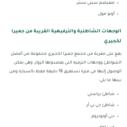
معيصم سيتي سنتر.
أوتو مول.
الوجهات الشاطئية والترفيهية القريبة من جميرا
لكجيري
يقع على مقربة من مجمع جميرا لكجيري مجموعة من أفضل
الشواطئ ووجهات الترفيه التي يقصدونها الزوار، وهى يمكن
الوصول إليها في فترة تستغرق 18 دقيقة فقط بالسيارة ومن
بينها ما يلي:
شاطئ براستي.
شاطئ جي بي آر.
دبي أوتودروم.