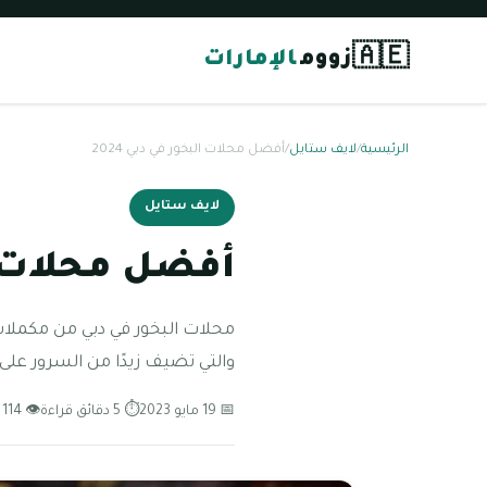
🇦🇪
زووم
الإمارات
الرئيسية
/
لايف ستايل
/
أفضل محلات البخور في دبي 2024
لايف ستايل
أفضل محلات الب
محلات البخور في دبي من مكملات ا
والتي تضيف زيدًا من السرور على 
📅 19 مايو 2023
⏱ 5 دقائق قراءة
👁 114 مشاهدة