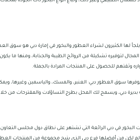
د كلمنتان الطبيعي وغير ذلك، وتباع أنواع البخور ذات الجودة بمحلات
يلجأ لها الكثيرون لشراء العطور والبخور في إمارة دبي هو سوق الع
ال لتوفيره تشكيلة من الروائح الطيبة والجذابة، ومنها ما يكون خ
زواره وثقتهم للحصول على المنتجات المرادة بالجملة.
يوفرها سوق العطور دبي: العنبر، والمسك، والياسمين وغيرها، ويمكن
رة دبي، ويسمح لك المحل بطرح التساؤلات والمقترحات من خلال الرقم: 666
ت البخور في دبي الرائعة التي تشتهر على نطاق دول مجلس التعاون 
لم لكن من أفضلها فرع دبي الذي يتيح مجموعة من المنتجات العطرية