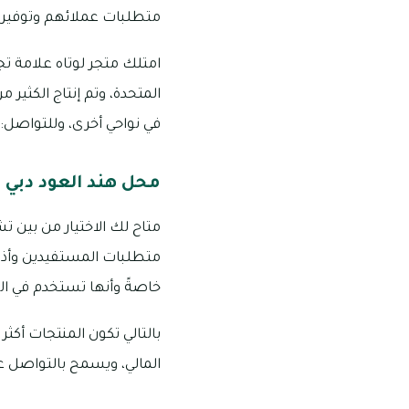
متطلبات عملائهم وتوفير ا
امتلك متجر لوتاه علامة تج
المتحدة، وتم إنتاج الكثير م
في نواحي أخرى، وللتواصل: 4334 119 050 أو 5239 603 055 أو 4943 285 4
محل هند العود دبي
متاح لك الاختيار من بين ت
متطلبات المستفيدين وأذوا
خاصةً وأنها تستخدم في الت
بالتالي تكون المنتجات أكثر
المالي، ويسمح بالتواصل على الأرقام التالية