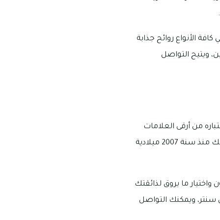
افة الأنواع روائح جذابة
ن، ويتيح التواصل
باره من أرقى العلامات
التجارية التي برعت في إنتاج الدخون والعطور والعود وبيعها بدولة الإمارات العربية المتحدة، وذلك منذ سنة 2007 ميلادية
واختيار ما يروق لذائقتك
ي سنتر، ويمكنك التواصل