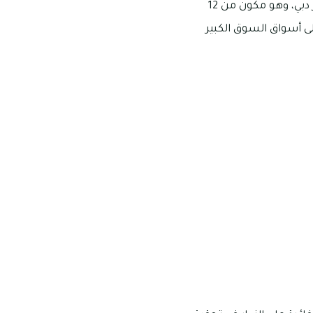
والعوامل العصرية ومتطلباتها، ويتمتع بموقعه الاستراتيجي الذي يوص بشكل مباشر إلى خور دبي، وهو مكون من 12
ى أسواق السوق الكبير