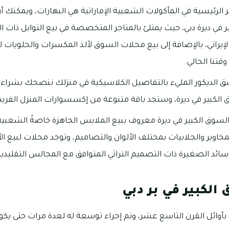
الرئيسية في المأكولات الشعبية الإماراتية هي البهارات، ويمكنك
في ديرة دبي، حيث يمتلئ بالمتاجر المتخصصة في بيع التوابل ذات ال
لإيراني، بالإضافة إلى بيع محلات السوق لألذ المكسرات والحلويات لاح
وقتنا الحالي.
 الديكور المليء بالتفاصيل الكلاسيكية في منزلك ننصحك بشراء أ
وق الكبير في ديرة، وستجد باقة متنوعة من إكسسوارات المنزل الفري
لسوق الكبير في ديرة معروف ببيع الملابس الجاهزة خاصةً الشعب
خاوير والجلابيات بمختلف الألوان والتصاميم، وتوجد محلات لبيع ا
وسائد الصغيرة ذات التصميم التراثي المتوافق مع المجالس التقليدية ا
لكبير في بر دبي
ي بأوائل القرن التاسع عشر، وتم إجراء توسعة له لعدة مرات حتى يكو