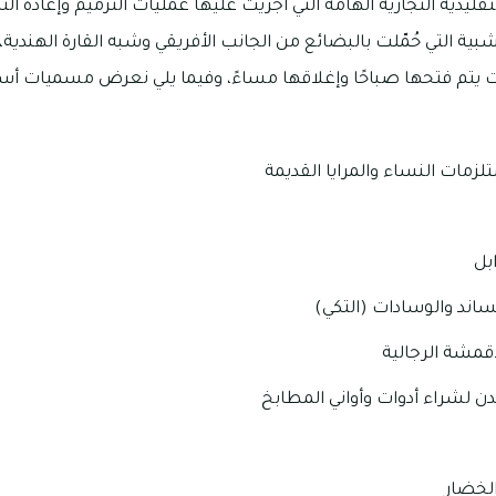
التقليدية التجارية الهامة التي أجريت عليها عمليات الترميم وإعادة ال
 التي حُمّلت بالبضائع من الجانب الأفريقي وشبه القارة الهندية، 
 يتم فتحها صباحًا وإغلاقها مساءً، وفيما يلي نعرض مسميات أسو
زمات النساء والمرايا القديمة
بل
اند والوسادات (التكي)
قمشة الرجالية
ن لشراء أدوات وأواني المطابخ
الخضار