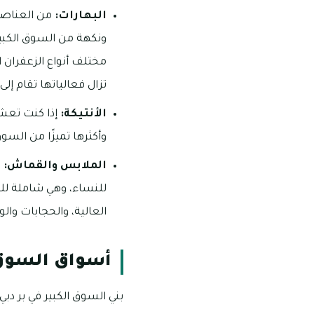
البهارات:
من العناصر 
ونكهة من السوق الكبير 
مختلف أنواع الزعفران ا
تزال فعالياتها تقام إلى 
الأنتيكة:
إذا كنت تعشق
وأكثرها تميزًا من الس
الملابس والقماش:
ا
للنساء، وهي شاملة للم
العالية، والحجابات وال
أسواق السوق ا
بني السوق الكبير في بر دب